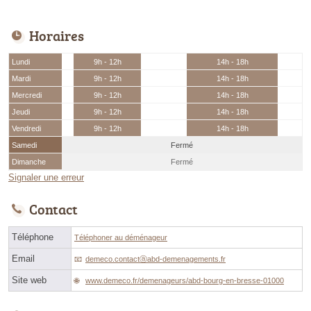
Horaires
Lundi
9h - 12h
14h - 18h
Mardi
9h - 12h
14h - 18h
Mercredi
9h - 12h
14h - 18h
Jeudi
9h - 12h
14h - 18h
Vendredi
9h - 12h
14h - 18h
Samedi
Fermé
Dimanche
Fermé
Signaler une erreur
Contact
Téléphone
Téléphoner au déménageur
Email
demeco.contactⓐabd-demenagements.fr
Site web
www.demeco.fr/demenageurs/abd-bourg-en-bresse-01000