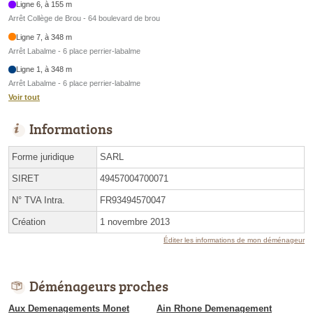
Ligne 6, à 155 m
Arrêt Collège de Brou - 64 boulevard de brou
Ligne 7, à 348 m
Arrêt Labalme - 6 place perrier-labalme
Ligne 1, à 348 m
Arrêt Labalme - 6 place perrier-labalme
Voir tout
Informations
Forme juridique
SARL
SIRET
49457004700071
N° TVA Intra.
FR93494570047
Création
1 novembre 2013
Éditer les informations de mon déménageur
Déménageurs proches
Aux Demenagements Monet
Ain Rhone Demenagement