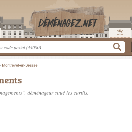
>
Montrevel-en-Bresse
ments
ménagements", déménageur situé
les curtils
,