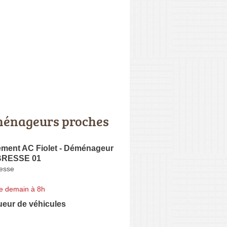
énageurs proches
ent AC Fiolet - Déménageur
BRESSE 01
esse
e demain à 8h
ueur de véhicules