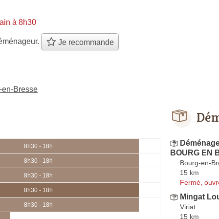
ain à 8h30
éménageur.
Je recommande
-en-Bresse
Dém
Déménagem
8h30 - 18h
BOURG EN 
8h30 - 18h
Bourg-en-Br
15 km
8h30 - 18h
Fermé, ouvr
8h30 - 18h
Mingat Lo
8h30 - 18h
Viriat
15 km