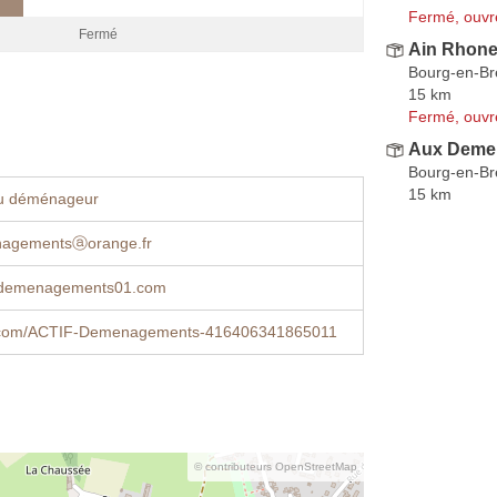
Fermé, ouvr
Fermé
Ain Rhon
Bourg-en-Br
15 km
Fermé, ouvr
Aux Deme
Bourg-en-Br
15 km
u déménageur
nagementsⓐorange.fr
-demenagements01.com
.com/ACTIF-Demenagements-416406341865011
© contributeurs OpenStreetMap