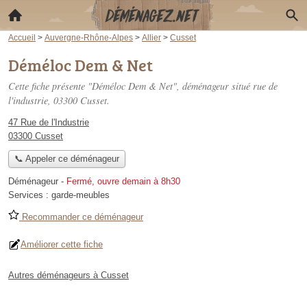
Accueil
>
Auvergne-Rhône-Alpes
>
Allier
>
Cusset
Déméloc Dem & Net
Cette fiche présente "Déméloc Dem & Net", déménageur situé
rue de
l'industrie
, 03300 Cusset.
47 Rue de l'Industrie
03300 Cusset
📞 Appeler ce déménageur
Déménageur
-
Fermé, ouvre demain à 8h30
Services :
garde-meubles
Recommander ce déménageur
Améliorer cette fiche
Autres déménageurs à Cusset