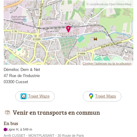
© contributeurs OpenStreetMap
Corriger l’adresse ou la localisation
Déméloc Dem & Net
47 Rue de l'Industrie
03300 Cusset
Trajet Waze
Trajet Maps
Venir en transports en commun
En bus
Ligne H, à 549 m
Arrêt CUSSET - MONTPLAISANT - 30 Route de Paris