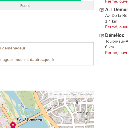
Fermé, ouvr
Fermé
A.T Deme
Av. De la Ré
1.4 km
Fermé, ouvr
Déméloc
Toulon-sur-Al
6 km
u déménageur
Fermé, ouvr
ageur-moulins-dautrecque.fr
© contributeurs OpenStreetMap