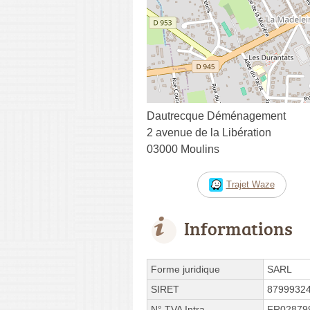
Dautrecque Déménagement
2 avenue de la Libération
03000 Moulins
Trajet Waze
Informations
Forme juridique
SARL
SIRET
8799932
N° TVA Intra.
FR02879