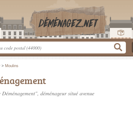
r
>
Moulins
ménagement
que Déménagement", déménageur situé
avenue