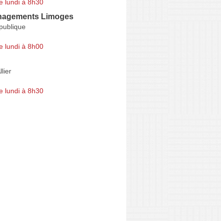
e lundi à 8h30
nagements Limoges
publique
e lundi à 8h00
lier
e lundi à 8h30