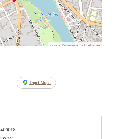
Corriger l’adresse ou la localisation
Trajet Maps
4400018
993244