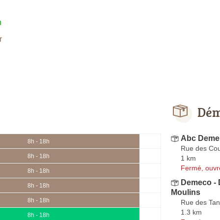
h
r
Dém
Abc Deme
8h - 18h
Rue des Cou
8h - 18h
1 km
Fermé, ouvr
8h - 18h
Demeco - 
8h - 18h
Moulins
8h - 18h
Rue des Tan
1.3 km
8h - 18h