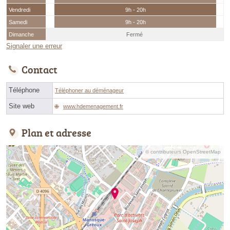
Vendredi
9h - 20h
Samedi
9h - 20h
Dimanche
Fermé
Signaler une erreur
Contact
Téléphone
Téléphoner au déménageur
Site web
www.hdemenagement.fr
Plan et adresse
© contributeurs OpenStreetMap