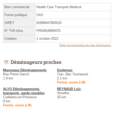
Nom commercial
Health Care Transport Medical
Forme juridique
SAS
SIRET
91896947800018
N° TVA Intra.
FR54918969478
Création
1 octobre 2022
Éditer les informations de mon déménageur
Déménageurs proches
Manosque Déménagements
Godemgo
Rue Pierre Garcin
Trav. Des Tournesols
1.9 km
2.1 km
Fermé, ouvre à 8h
ALYO Déménagements,
REYNAUD Loïc
transports, garde meubles
Venelles
Corbières-en-Provence
35 km
8 km
Fermé, ouvre à 9h