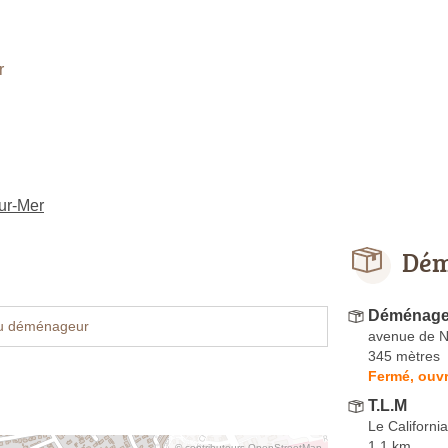
r
ur-Mer
Dém
Déménage
u déménageur
avenue de N
345 mètres
Fermé, ouvr
T.L.M
Le Californ
1.1 km
© contributeurs OpenStreetMap