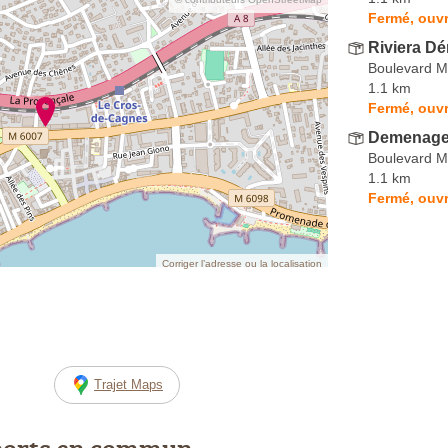
Fermé, ouvr
Riviera D
Boulevard M
1.1 km
Fermé, ouvr
Demenage
Boulevard M
1.1 km
Fermé, ouvr
Corriger l’adresse ou la localisation
Trajet Maps
ports en commun