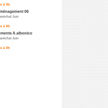
e à 9h
éménagement 06
aréchal Juin
e à 8h
ments A.albonico
aréchal Juin
e à 8h