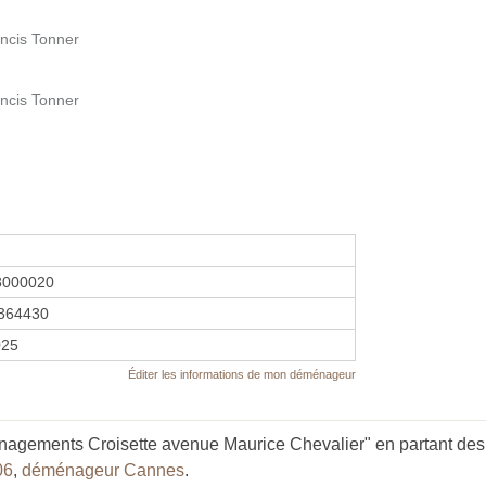
ancis Tonner
ancis Tonner
3000020
364430
025
Éditer les informations de mon déménageur
agements Croisette avenue Maurice Chevalier" en partant des 
06
,
déménageur Cannes
.