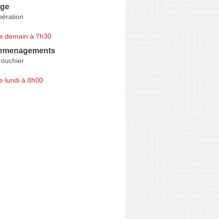
ige
bération
e demain à 7h30
Demenagements
rouchier
e lundi à 8h00