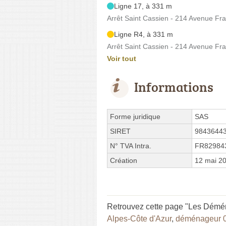
Ligne 17, à 331 m
Arrêt Saint Cassien - 214 Avenue Fr
Ligne R4, à 331 m
Arrêt Saint Cassien - 214 Avenue Fr
Voir tout
Informations
Forme juridique
SAS
SIRET
9843644
N° TVA Intra.
FR82984
Création
12 mai 2
Retrouvez cette page "Les Démén
Alpes-Côte d'Azur
,
déménageur 