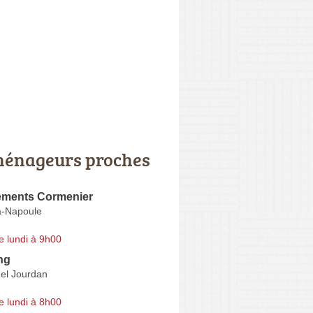
énageurs proches
ments Cormenier
a-Napoule
e lundi à 9h00
ng
el Jourdan
e lundi à 8h00