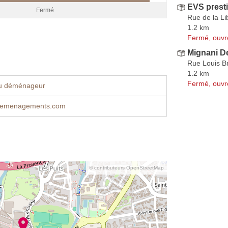
EVS prest
Fermé
Rue de la Li
1.2 km
Fermé, ouvr
Mignani 
Rue Louis B
1.2 km
Fermé, ouvr
u déménageur
-demenagements.com
© contributeurs OpenStreetMap