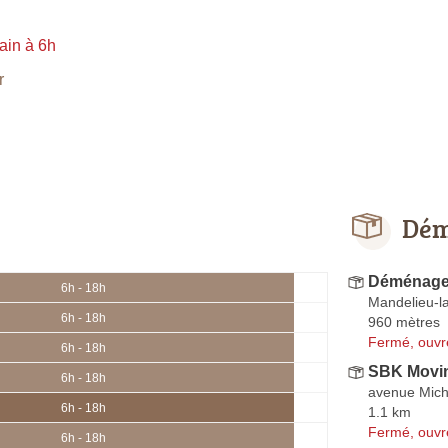
ain à 6h
r
Dém
Déménage
6h - 18h
Mandelieu-l
6h - 18h
960 mètres
Fermé, ouvr
6h - 18h
SBK Movi
6h - 18h
avenue Mich
6h - 18h
1.1 km
Fermé, ouvr
6h - 18h