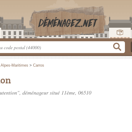
>
Alpes-Maritimes
>
Carros
ion
nutention", déménageur situé
11ème
, 06510