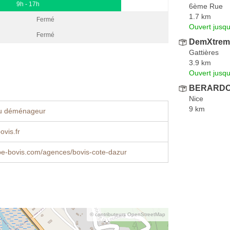
9h - 17h
6ème Rue
1.7 km
Fermé
Ouvert jusqu
Fermé
DemXtrem
Gattières
3.9 km
Ouvert jusqu
BERARDO 
Nice
9 km
u déménageur
ovis.fr
e-bovis.com/agences/bovis-cote-dazur
© contributeurs OpenStreetMap