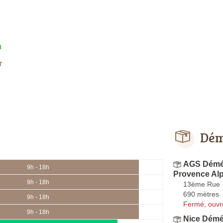
h
r
Dém
AGS Démén
9h - 18h
Provence Alp
9h - 18h
13ème Rue
690 mètres
9h - 18h
Fermé, ouvr
9h - 18h
Nice Dém