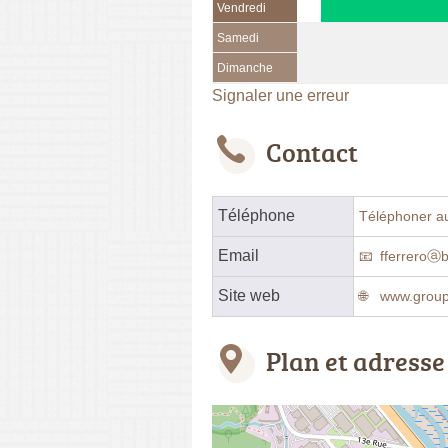
Vendredi
Samedi
Dimanche
Signaler une erreur
Contact
Téléphone
Téléphoner a
Email
fferreroⓐb
Site web
www.group
Plan et adresse