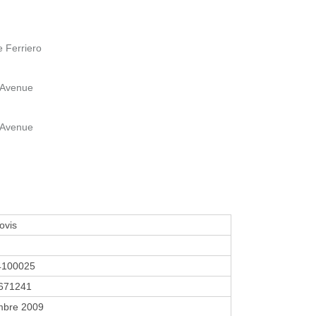
e Ferriero
 Avenue
 Avenue
ovis
4100025
671241
mbre 2009