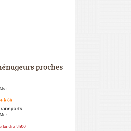
énageurs proches
-Mer
e à 8h
Transports
-Mer
e lundi à 8h00