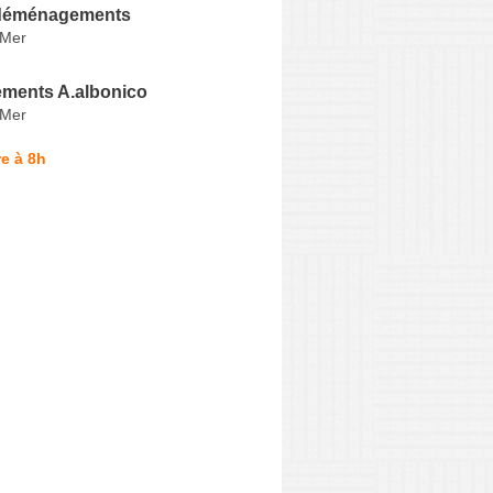
déménagements
-Mer
ments A.albonico
-Mer
e à 8h