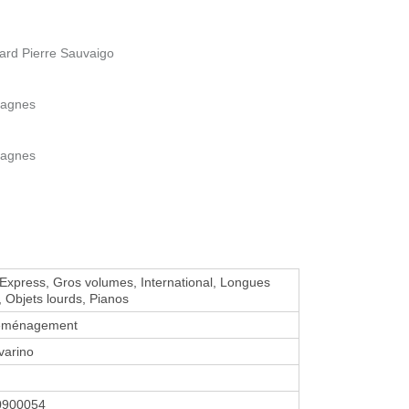
rd Pierre Sauvaigo
Cagnes
Cagnes
Express, Gros volumes, International, Longues
, Objets lourds, Pianos
déménagement
varino
0900054