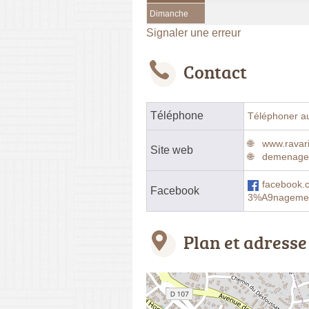
Dimanche
Signaler une erreur
Contact
Téléphone
Téléphoner a
www.ravar
Site web
demenagem
facebook
Facebook
3%A9nagemen
Plan et adresse