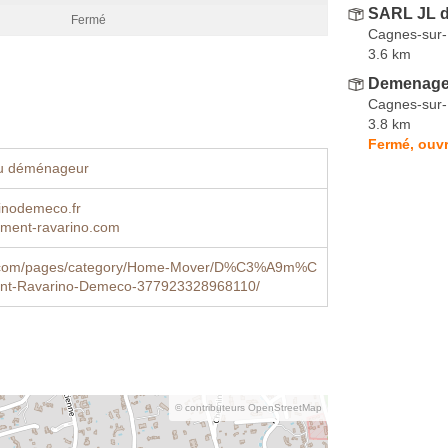
SARL JL 
Fermé
Cagnes-sur
3.6 km
Demenage
Cagnes-sur
3.8 km
Fermé, ouvr
u déménageur
inodemeco.fr
ent-ravarino.com
.com/pages/category/Home-Mover/D%C3%A9m%C
t-Ravarino-Demeco-377923328968110/
© contributeurs OpenStreetMap