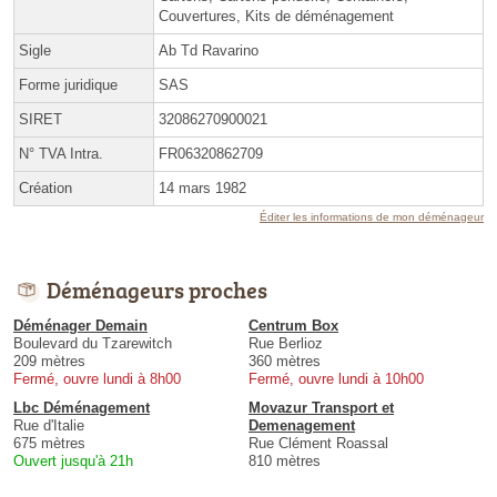
Couvertures, Kits de déménagement
Sigle
Ab Td Ravarino
Forme juridique
SAS
SIRET
32086270900021
N° TVA Intra.
FR06320862709
Création
14 mars 1982
Éditer les informations de mon déménageur
Déménageurs proches
Déménager Demain
Centrum Box
Boulevard du Tzarewitch
Rue Berlioz
209 mètres
360 mètres
Fermé, ouvre lundi à 8h00
Fermé, ouvre lundi à 10h00
Lbc Déménagement
Movazur Transport et
Rue d'Italie
Demenagement
675 mètres
Rue Clément Roassal
Ouvert jusqu'à 21h
810 mètres