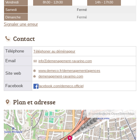
Vendredi
8h30 - 12h30
14h - 17h30
Samedi
Fermé
Dimanche
Fermé
Signaler une erreur
Contact
Téléphone
Téléphoner au déménageur
Email
infoⓐdemenagement-ravarino.com
www.demeco.fr/demenagement/agences
Site web
demenagement-ravarino.com
Facebook
facebook.com/demeco.officiel
Plan et adresse
© contributeurs OpenStreetMap