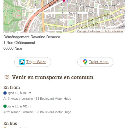
Corriger l’adresse ou la localisation
Déménagement Ravarino Demeco
1 Rue Châteauneuf
06000 Nice
Trajet Waze
Trajet Maps
Venir en transports en commun
En tram
Ligne L2, à 401 m
Arrêt Alsace-Lorraine - 63 Boulevard Victor Hugo
Ligne L3, à 401 m
Arrêt Alsace-Lorraine - 63 Boulevard Victor Hugo
En bus