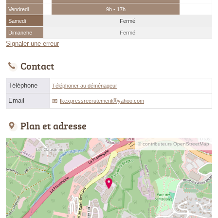
Vendredi
9h - 17h
Samedi
Fermé
Dimanche
Fermé
Signaler une erreur
Contact
Téléphone
Téléphoner au déménageur
Email
fkexpressrecrutementⓐyahoo.com
Plan et adresse
© contributeurs OpenStreetMap