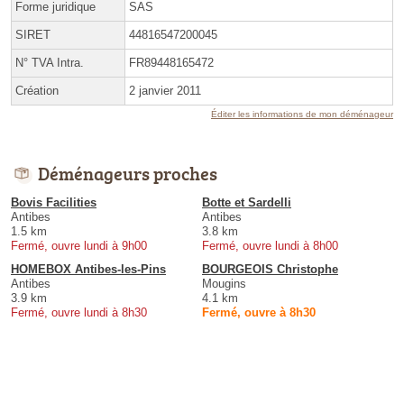
Forme juridique
SAS
SIRET
44816547200045
N° TVA Intra.
FR89448165472
Création
2 janvier 2011
Éditer les informations de mon déménageur
Déménageurs proches
Bovis Facilities
Botte et Sardelli
Antibes
Antibes
1.5 km
3.8 km
Fermé, ouvre lundi à 9h00
Fermé, ouvre lundi à 8h00
HOMEBOX Antibes-les-Pins
BOURGEOIS Christophe
Antibes
Mougins
3.9 km
4.1 km
Fermé, ouvre lundi à 8h30
Fermé, ouvre à 8h30