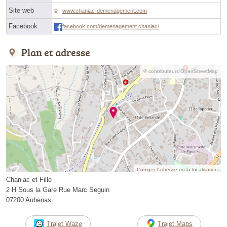
Site web
www.chaniac-demenagement.com
Facebook
facebook.com/demenagement.chaniac/
Plan et adresse
© contributeurs OpenStreetMap
Corriger l’adresse ou la localisation
Chaniac et Fille
2 H Sous la Gare Rue Marc Seguin
07200 Aubenas
Trajet Waze
Trajet Maps