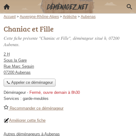
Accueil
>
Auvergne-Rhône-Alpes
>
Ardèche
>
Aubenas
Chaniac et Fille
Cette fiche présente "Chaniac et Fille", déménageur situé
h
, 07200
Aubenas.
2 H
Sous la Gare
Rue Marc Seguin
07200 Aubenas
📞 Appeler ce déménageur
Déménageur
-
Fermé, ouvre demain à 8h30
Services :
garde-meubles
Recommander ce déménageur
Améliorer cette fiche
Autres déménageurs à Aubenas