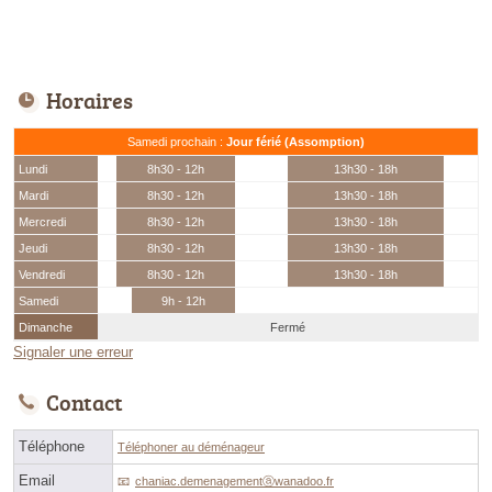
Horaires
Samedi prochain :
Jour férié (Assomption)
Lundi
8h30 - 12h
13h30 - 18h
Mardi
8h30 - 12h
13h30 - 18h
Mercredi
8h30 - 12h
13h30 - 18h
Jeudi
8h30 - 12h
13h30 - 18h
Vendredi
8h30 - 12h
13h30 - 18h
Samedi
9h - 12h
Dimanche
Fermé
Signaler une erreur
Contact
Téléphone
Téléphoner au déménageur
Email
chaniac.demenagementⓐwanadoo.fr