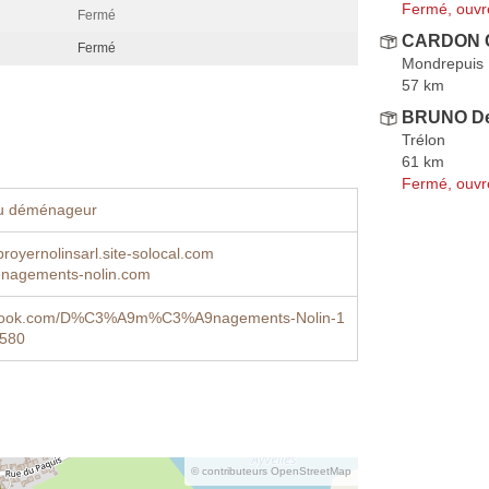
Fermé, ouvr
Fermé
CARDON C
Fermé
Mondrepuis
57 km
BRUNO D
Trélon
61 km
Fermé, ouvr
u déménageur
broyernolinsarl.site-solocal.com
nagements-nolin.com
book.com/D%C3%A9m%C3%A9nagements-Nolin-1
580
© contributeurs OpenStreetMap