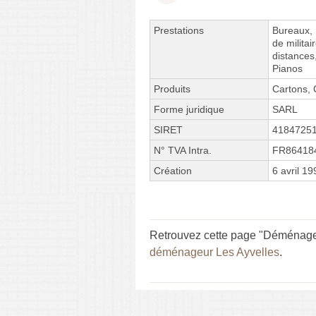
Prestations
Bureaux,
de milita
distances
Pianos
Produits
Cartons, 
Forme juridique
SARL
SIRET
4184725
N° TVA Intra.
FR86418
Création
6 avril 19
Retrouvez cette page "Déménageme
déménageur Les Ayvelles
.