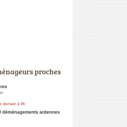
énageurs proches
ères
an
e demain à 8h
 déménagements ardennes