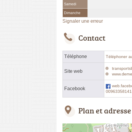
Samedi
Dimanche
Signaler une erreur
Contact
Téléphone
Téléphoner a
transports
Site web
www.deme
web.face
Facebook
00963358141
Plan et adresse