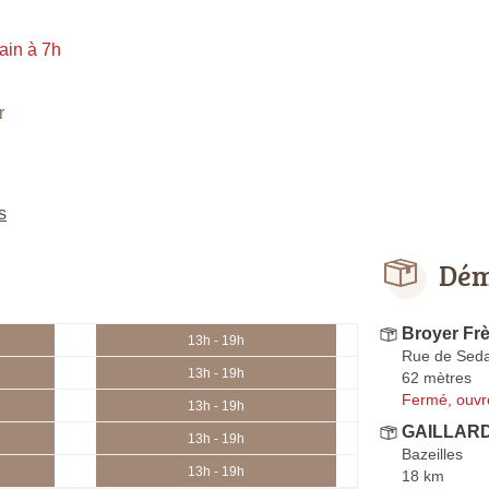
ain à 7h
r
s
Dém
Broyer Fr
13h - 19h
Rue de Sed
13h - 19h
62 mètres
Fermé, ouvr
13h - 19h
GAILLARD
13h - 19h
Bazeilles
13h - 19h
18 km