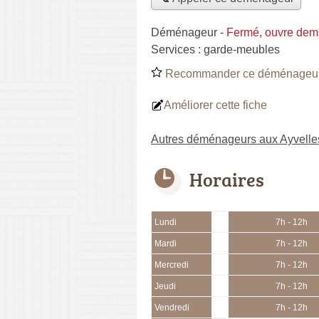
Déménageur
-
Fermé, ouvre dem
Services :
garde-meubles
Recommander ce déménageu
Améliorer cette fiche
Autres déménageurs aux Ayvelle
Horaires
Lundi
7h - 12h
Mardi
7h - 12h
Mercredi
7h - 12h
Jeudi
7h - 12h
Vendredi
7h - 12h