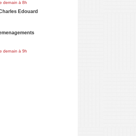
e demain à 8h
harles Edouard
emenagements
e demain à 9h