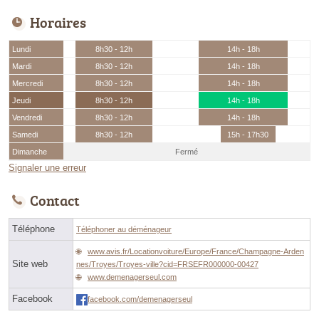
Horaires
Lundi
8h30 - 12h
14h - 18h
Mardi
8h30 - 12h
14h - 18h
Mercredi
8h30 - 12h
14h - 18h
Jeudi
8h30 - 12h
14h - 18h
Vendredi
8h30 - 12h
14h - 18h
Samedi
8h30 - 12h
15h - 17h30
Dimanche
Fermé
Signaler une erreur
Contact
Téléphone
Téléphoner au déménageur
www.avis.fr/Locationvoiture/Europe/France/Champagne-Arden
Site web
nes/Troyes/Troyes-ville?cid=FRSEFR000000-00427
www.demenagerseul.com
Facebook
facebook.com/demenagerseul