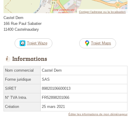
Corriger l’adresse ou la localisation
Castel Dem
166 Rue Paul Sabatier
11400 Castelnaudary
Trajet Waze
Trajet Maps
Informations
Nom commercial
Castel Dem
Forme juridique
SAS
SIRET
89820106600013
N° TVA Intra.
FR52898201066
Création
25 mars 2021
Éditer les informations de mon déménageur