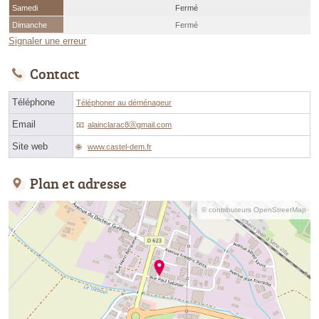
Samedi
Fermé
Dimanche
Fermé
Signaler une erreur
Contact
Téléphone
Téléphoner au déménageur
Email
alainclarac8ⓐgmail.com
Site web
www.castel-dem.fr
Plan et adresse
© contributeurs OpenStreetMap