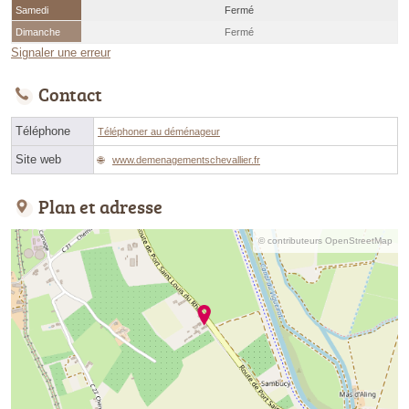
Samedi
Fermé
Dimanche
Fermé
Signaler une erreur
Contact
Téléphone
Téléphoner au déménageur
Site web
www.demenagementschevallier.fr
Plan et adresse
© contributeurs OpenStreetMap