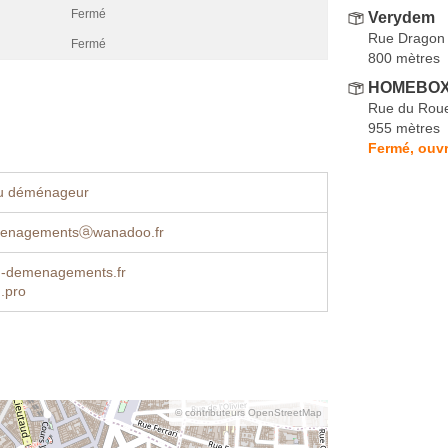
Fermé
Verydem
Rue Dragon
Fermé
800 mètres
HOMEBOX M
Rue du Rou
955 mètres
Fermé, ouvr
u déménageur
enagementsⓐwanadoo.fr
-demenagements.fr
.pro
© contributeurs OpenStreetMap