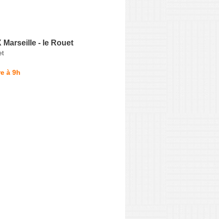
arseille - le Rouet
et
e à 9h