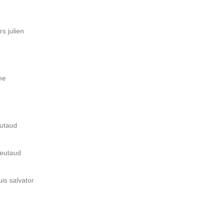
s julien
me
eutaud
ieutaud
uis salvator