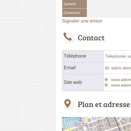
Samedi
Dimanche
Signaler une erreur
Contact
Téléphone
Téléphoner a
Email
adem.dem
www.adem
Site web
www.adem
Plan et adresse