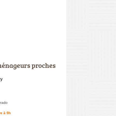
énageurs proches
ry
rado
e à 9h