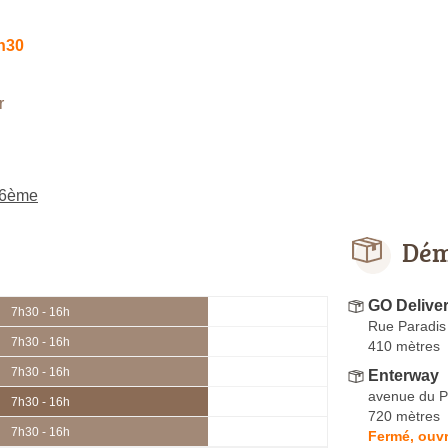
h30
r
 6ème
Dém
GO Delive
7h30 - 16h
Rue Paradis
7h30 - 16h
410 mètres
7h30 - 16h
Enterway
avenue du P
7h30 - 16h
720 mètres
7h30 - 16h
Fermé, ouvr