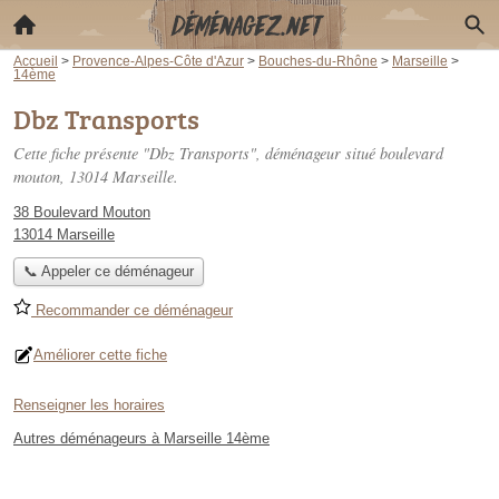
Accueil
>
Provence-Alpes-Côte d'Azur
>
Bouches-du-Rhône
>
Marseille
>
14ème
Dbz Transports
Cette fiche présente "Dbz Transports", déménageur situé
boulevard
mouton
, 13014 Marseille.
38 Boulevard Mouton
13014 Marseille
📞 Appeler ce déménageur
Recommander ce déménageur
Améliorer cette fiche
Renseigner les horaires
Autres déménageurs à Marseille 14ème