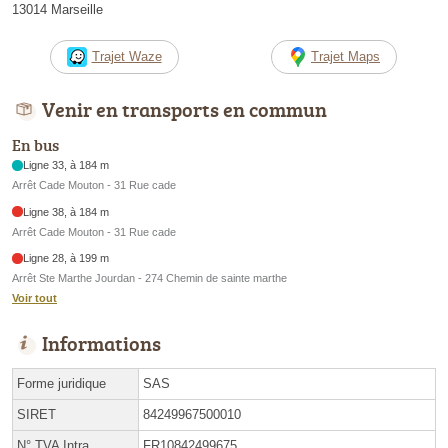
13014 Marseille
Trajet Waze
Trajet Maps
Venir en transports en commun
En bus
Ligne 33, à 184 m
Arrêt Cade Mouton - 31 Rue cade
Ligne 38, à 184 m
Arrêt Cade Mouton - 31 Rue cade
Ligne 28, à 199 m
Arrêt Ste Marthe Jourdan - 274 Chemin de sainte marthe
Voir tout
Informations
Forme juridique
SAS
SIRET
84249967500010
N° TVA Intra.
FR10842499675