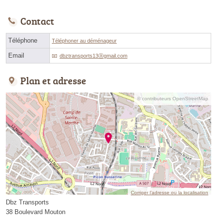
Contact
Téléphone
Téléphoner au déménageur
Email
dbztransports13ⓐgmail.com
Plan et adresse
© contributeurs OpenStreetMap
Corriger l’adresse ou la localisation
Dbz Transports
38 Boulevard Mouton