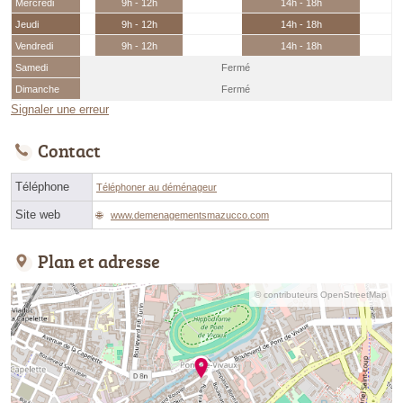
Mercredi
9h - 12h
14h - 18h
Jeudi
9h - 12h
14h - 18h
Vendredi
9h - 12h
14h - 18h
Samedi
Fermé
Dimanche
Fermé
Signaler une erreur
Contact
Téléphone
Téléphoner au déménageur
Site web
www.demenagementsmazucco.com
Plan et adresse
© contributeurs OpenStreetMap