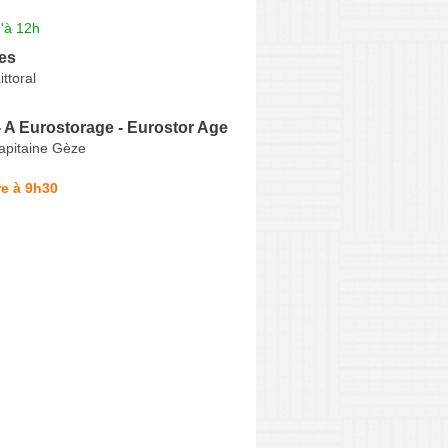
'à 12h
es
ttoral
 A Eurostorage - Eurostor Age
apitaine Gèze
e à 9h30