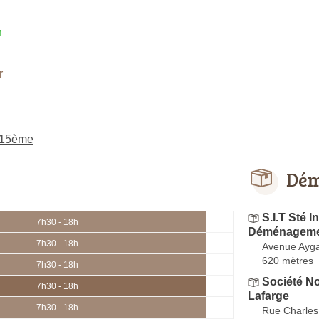
h
r
 15ème
Dém
S.I.T Sté I
7h30 - 18h
Déménageme
7h30 - 18h
Avenue Ayg
620 mètres
7h30 - 18h
Société N
7h30 - 18h
Lafarge
7h30 - 18h
Rue Charles 