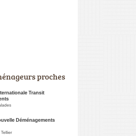
énageurs proches
nternationale Transit
nts
alades
ouvelle Déménagements
Tellier