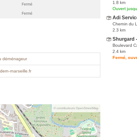
1.8 km
Fermé
Ouvert jusqu
Fermé
Adi Servic
Chemin du Li
2.3 km
Shurgard -
Boulevard C
2.4 km
Fermé, ouvr
u déménageur
dem-marseille.fr
© contributeurs OpenStreetMap