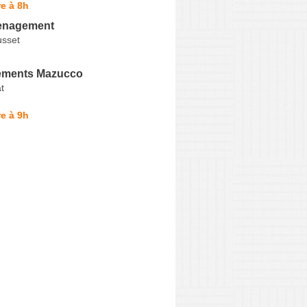
e à 8h
enagement
sset
ments Mazucco
t
e à 9h