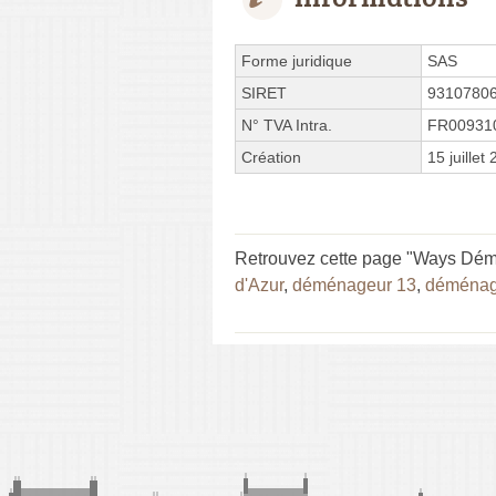
Forme juridique
SAS
SIRET
9310780
N° TVA Intra.
FR00931
Création
15 juillet
Retrouvez cette page "Ways Dém
d'Azur
,
déménageur 13
,
déménage