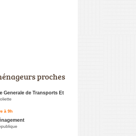
énageurs proches
 Generale de Transports Et
oliette
e à 9h
nagement
épublique