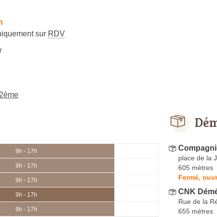
h
niquement sur
RDV
r
 2ème
Dém
Compagnie
9h - 17h
place de la J
9h - 17h
605 mètres
Fermé, ouvr
9h - 17h
CNK Démé
9h - 17h
Rue de la R
9h - 17h
655 mètres