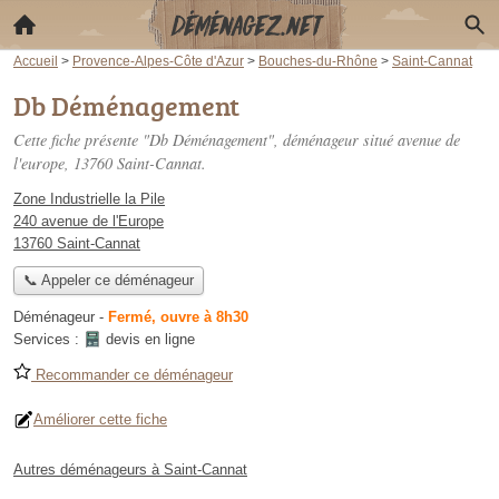
Accueil
>
Provence-Alpes-Côte d'Azur
>
Bouches-du-Rhône
>
Saint-Cannat
Db Déménagement
Cette fiche présente "Db Déménagement", déménageur situé
avenue de
l'europe
, 13760 Saint-Cannat.
Zone Industrielle la Pile
240 avenue de l'Europe
13760 Saint-Cannat
📞 Appeler ce déménageur
Déménageur
-
Fermé, ouvre à 8h30
Services :
devis en ligne
Recommander ce déménageur
Améliorer cette fiche
Autres déménageurs à Saint-Cannat