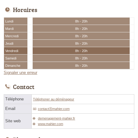
Horaires
Lundi
8h - 20h
Mardi
8h - 20h
Mercredi
8h - 20h
Jeudi
8h - 20h
Vendredi
8h - 20h
Samedi
8h - 20h
Dimanche
8h - 20h
Signaler une erreur
Contact
Téléphone
Téléphoner au déménageur
Email
contactⓐmahier.com
demenagement-mahier.fr
Site web
www.mahier.com