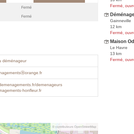
Fermé, ouvr
Fermé
Déménage
Fermé
Gainneville
12 km
Fermé, ouvr
Maison Odi
Le Havre
13 km
Fermé, ouvr
u déménageur
nagementsⓐorange.fr
demenagements.fr/demenageurs
nagements-honfleur.fr
© contributeurs OpenStreetMap