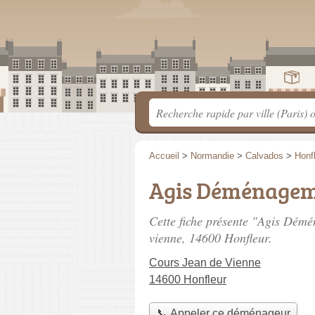
Accueil
>
Normandie
>
Calvados
>
Honf
Agis Déménagem
Cette fiche présente "Agis Dém
vienne
, 14600 Honfleur.
Cours Jean de Vienne
14600 Honfleur
📞 Appeler ce déménageur