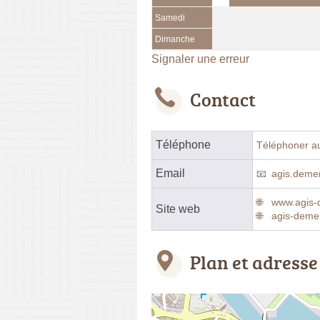
Samedi
Dimanche
Signaler une erreur
Contact
Téléphone
Téléphoner a
Email
agis.deme
www.agis-
Site web
agis-deme
Plan et adresse