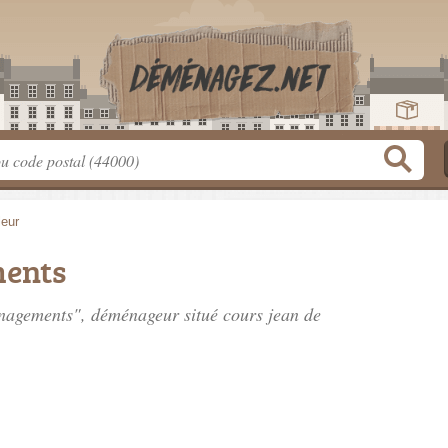
leur
ents
énagements", déménageur situé
cours jean de