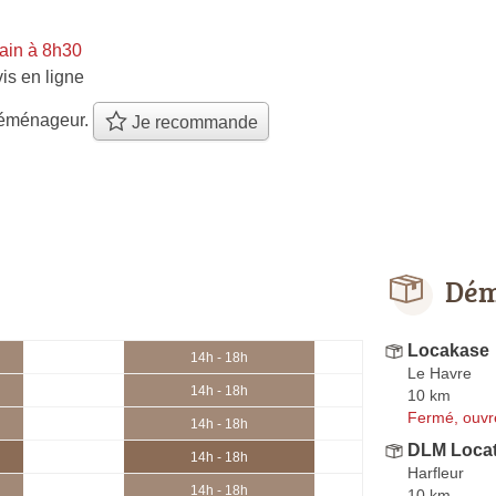
ain à 8h30
is en ligne
éménageur.
Je recommande
Dém
Locakase
14h - 18h
Le Havre
14h - 18h
10 km
Fermé, ouvr
14h - 18h
DLM Locat
14h - 18h
Harfleur
14h - 18h
10 km