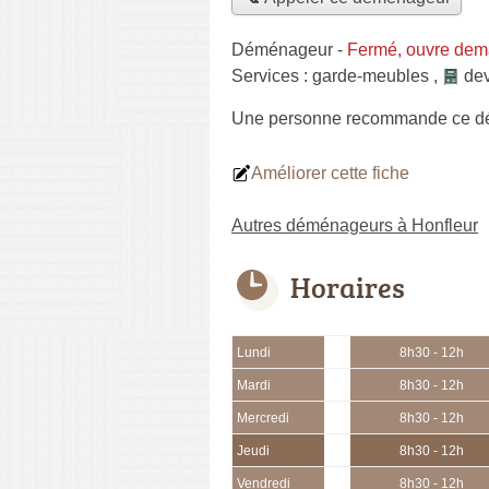
Déménageur
-
Fermé, ouvre dem
Services :
garde-meubles
,
dev
Une personne
recommande
ce d
Améliorer cette fiche
Autres déménageurs à Honfleur
Horaires
Lundi
8h30 - 12h
Mardi
8h30 - 12h
Mercredi
8h30 - 12h
Jeudi
8h30 - 12h
Vendredi
8h30 - 12h