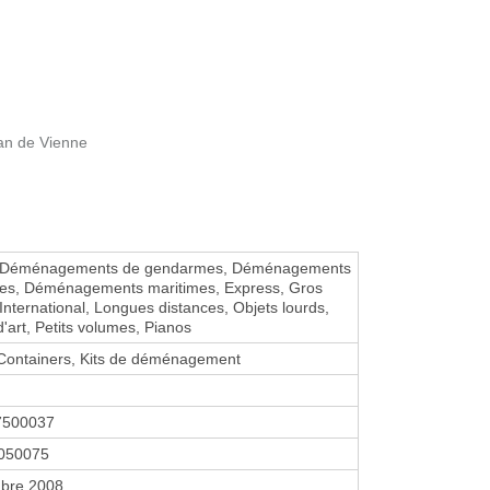
an de Vienne
 Déménagements de gendarmes, Déménagements
ires, Déménagements maritimes, Express, Gros
International, Longues distances, Objets lourds,
'art, Petits volumes, Pianos
Containers, Kits de déménagement
7500037
050075
bre 2008