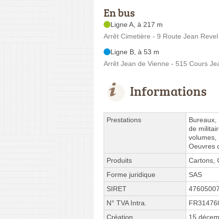
En bus
Ligne A, à 217 m
Arrêt Cimetière - 9 Route Jean Revel
Ligne B, à 53 m
Arrêt Jean de Vienne - 515 Cours Je
Informations
Prestations
Bureaux,
de milita
volumes, 
Oeuvres d
Produits
Cartons, 
Forme juridique
SAS
SIRET
4760500
N° TVA Intra.
FR31476
Création
15 décem