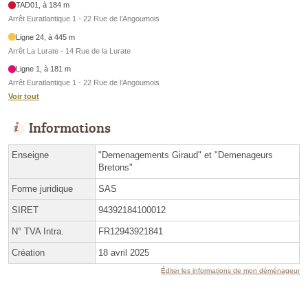
TAD01, à 184 m
Arrêt Euratlantique 1 - 22 Rue de l’Angoumois
Ligne 24, à 445 m
Arrêt La Lurate - 14 Rue de la Lurate
Ligne 1, à 181 m
Arrêt Euratlantique 1 - 22 Rue de l’Angoumois
Voir tout
Informations
Enseigne
"Demenagements Giraud" et "Demenageurs
Bretons"
Forme juridique
SAS
SIRET
94392184100012
N° TVA Intra.
FR12943921841
Création
18 avril 2025
Éditer les informations de mon déménageur