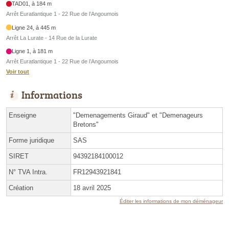
TAD01, à 184 m
Arrêt Euratlantique 1 - 22 Rue de l’Angoumois
Ligne 24, à 445 m
Arrêt La Lurate - 14 Rue de la Lurate
Ligne 1, à 181 m
Arrêt Euratlantique 1 - 22 Rue de l’Angoumois
Voir tout
Informations
Enseigne
"Demenagements Giraud" et "Demenageurs
Bretons"
Forme juridique
SAS
SIRET
94392184100012
N° TVA Intra.
FR12943921841
Création
18 avril 2025
Éditer les informations de mon déménageur