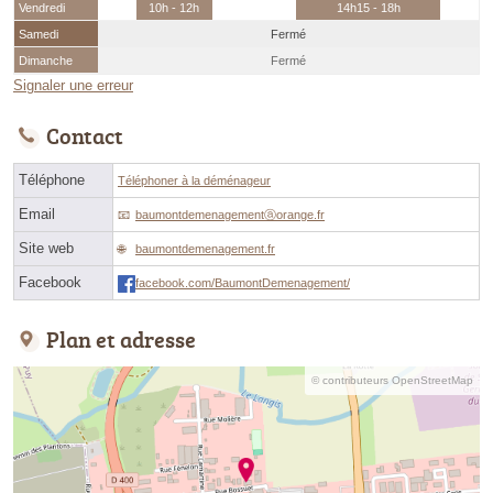
Vendredi
10h - 12h
14h15 - 18h
Samedi
Fermé
Dimanche
Fermé
Signaler une erreur
Contact
Téléphone
Téléphoner à la déménageur
Email
baumontdemenagementⓐorange.fr
Site web
baumontdemenagement.fr
Facebook
facebook.com/BaumontDemenagement/
Plan et adresse
© contributeurs OpenStreetMap