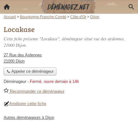
Accueil
>
Bourgogne-Franche-Comté
>
Côte-d'Or
>
Dijon
Locakase
Cette fiche présente "Locakase", déménageur situé
rue des ardennes
,
21000 Dijon.
27 Rue des Ardennes
21000 Dijon
📞 Appeler ce déménageur
Déménageur
-
Fermé, ouvre demain à 14h
Recommander ce déménageur
Améliorer cette fiche
Autres déménageurs à Dijon