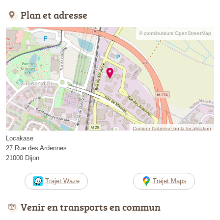
Plan et adresse
© contributeurs OpenStreetMap
Corriger l’adresse ou la localisation
Locakase
27 Rue des Ardennes
21000 Dijon
Trajet Waze
Trajet Maps
Venir en transports en commun