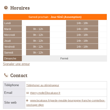
Horaires
Samedi prochain :
Jour férié (Assomption)
Lundi
14h - 18h
Mardi
9h - 12h
14h - 18h
Mercredi
9h - 12h
14h - 18h
Jeudi
9h - 12h
14h - 18h
Vendredi
9h - 12h
14h - 18h
Samedi
9h - 12h
Dimanche
Fermé
Signaler une erreur
Contact
Téléphone
Téléphoner au déménageur
Email
thierry.molleⓐlocakase.fr
www.locakase.fr/garde-meuble-bourgogne-franche-comte/box-
Site web
stockage-dijon