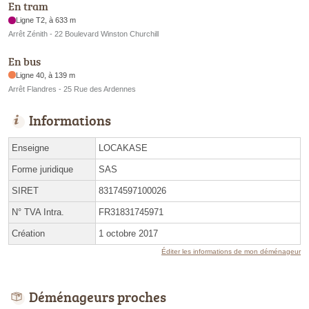
En tram
Ligne T2, à 633 m
Arrêt Zénith - 22 Boulevard Winston Churchill
En bus
Ligne 40, à 139 m
Arrêt Flandres - 25 Rue des Ardennes
Informations
Enseigne
LOCAKASE
Forme juridique
SAS
SIRET
83174597100026
N° TVA Intra.
FR31831745971
Création
1 octobre 2017
Éditer les informations de mon déménageur
Déménageurs proches