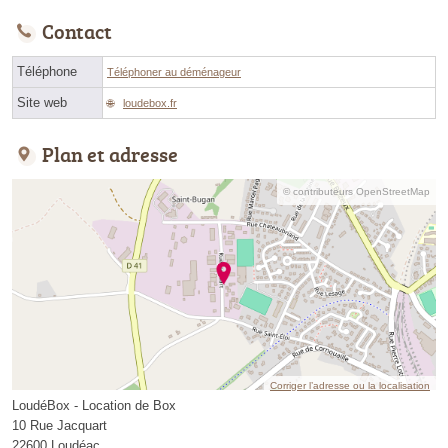
Contact
Téléphone
Téléphoner au déménageur
Site web
loudebox.fr
Plan et adresse
© contributeurs OpenStreetMap
Corriger l’adresse ou la localisation
LoudéBox - Location de Box
10 Rue Jacquart
22600 Loudéac