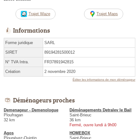
Trajet Waze
Trajet Maps
Informations
Forme juridique
SARL
SIRET
89194281500012
N° TVA Intra.
FR37891942815
Création
2 novembre 2020
Éditer les informations de mon déménageur
Déménageurs proches
Demenageur - Demenologue
Déménagements Detralev le Bail
Ploufragan
Saint-Brieuc
32 km
36 km
Fermé, ouvre lundi à 9h00
Agos
HOMEBOX
Plounévez-Quintin
Saint-Brieuc