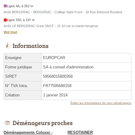
Ligne 4A, à 352 m
Arrêt BERGERAC - BERGERAC - Collège Saint Front - 18 Rue Edmond Rostand
Ligne 330, à 197 m
Arrêt LR BERGERAC-Gare SNCF - 15 10 rue st martin bergerac
Voir tout
Informations
Enseigne
EUROPCAR
Forme juridique
SA à conseil d'administration
SIRET
59568015800358
N° TVA Intra.
FR77595680158
Création
1 janvier 2014
Éditer les informations de mon déménageur
Déménageurs proches
Déménagements Colussi -
RESOTAINER