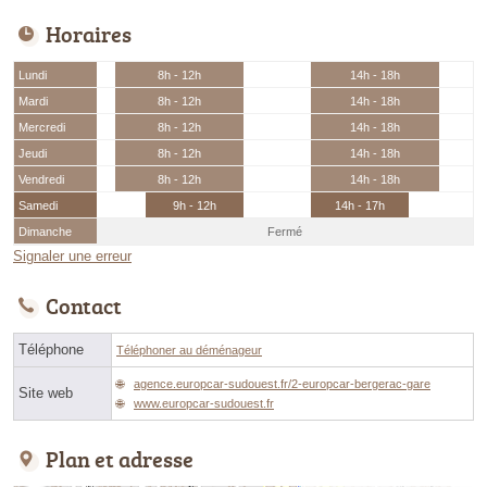
Horaires
Lundi
8h - 12h
14h - 18h
Mardi
8h - 12h
14h - 18h
Mercredi
8h - 12h
14h - 18h
Jeudi
8h - 12h
14h - 18h
Vendredi
8h - 12h
14h - 18h
Samedi
9h - 12h
14h - 17h
Dimanche
Fermé
Signaler une erreur
Contact
Téléphone
Téléphoner au déménageur
agence.europcar-sudouest.fr/2-europcar-bergerac-gare
Site web
www.europcar-sudouest.fr
Plan et adresse