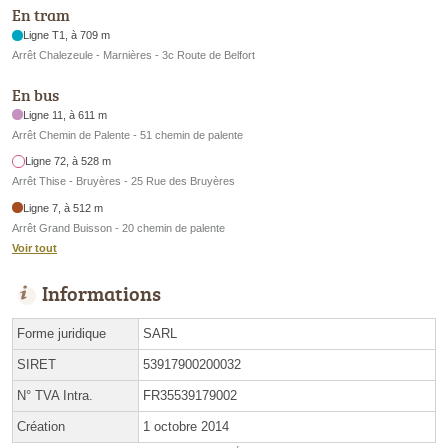
En tram
Ligne T1, à 709 m
Arrêt Chalezeule - Marnières - 3c Route de Belfort
En bus
Ligne 11, à 611 m
Arrêt Chemin de Palente - 51 chemin de palente
Ligne 72, à 528 m
Arrêt Thise - Bruyères - 25 Rue des Bruyères
Ligne 7, à 512 m
Arrêt Grand Buisson - 20 chemin de palente
Voir tout
Informations
Forme juridique
SARL
SIRET
53917900200032
N° TVA Intra.
FR35539179002
Création
1 octobre 2014