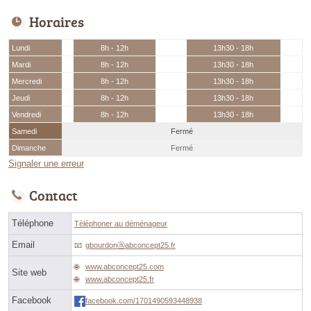
Horaires
Lundi
8h - 12h
13h30 - 18h
Mardi
8h - 12h
13h30 - 18h
Mercredi
8h - 12h
13h30 - 18h
Jeudi
8h - 12h
13h30 - 18h
Vendredi
8h - 12h
13h30 - 18h
Samedi
Fermé
Dimanche
Fermé
Signaler une erreur
Contact
Téléphone
Téléphoner au déménageur
Email
gbourdonⓐabconcept25.fr
www.abconcept25.com
Site web
www.abconcept25.fr
Facebook
facebook.com/1701490593448938