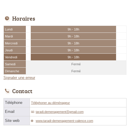
Horaires
Lundi
9h - 18h
Mardi
9h - 18h
Mercredi
9h - 18h
Jeudi
9h - 18h
Vendredi
9h - 18h
Samedi
Fermé
Dimanche
Fermé
Signaler une erreur
Contact
Téléphone
Téléphoner au déménageur
Email
taradi.demenagementⓐgmail.com
Site web
www.taradi-demenagement-valence.com