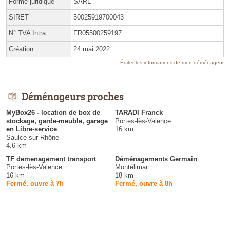
Forme juridique
SARL
SIRET
50025919700043
N° TVA Intra.
FR05500259197
Création
24 mai 2022
Éditer les informations de mon déménageur
Déménageurs proches
MyBox26 - location de box de
TARADI Franck
stockage, garde-meuble, garage
Portes-lès-Valence
en Libre-service
16 km
Saulce-sur-Rhône
4.6 km
TF demenagement transport
Déménagements Germain
Portes-lès-Valence
Montélimar
16 km
18 km
Fermé, ouvre à 7h
Fermé, ouvre à 8h