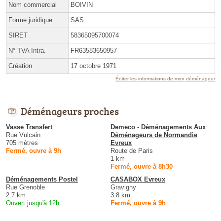
Nom commercial
BOIVIN
Forme juridique
SAS
SIRET
58365095700074
N° TVA Intra.
FR63583650957
Création
17 octobre 1971
Éditer les informations de mon déménageur
Déménageurs proches
Vasse Transfert
Demeco - Déménagements Aux
Rue Vulcain
Déménageurs de Normandie
705 mètres
Evreux
Fermé, ouvre à 9h
Route de Paris
1 km
Fermé, ouvre à 8h30
Déménagements Postel
CASABOX Evreux
Rue Grenoble
Gravigny
2.7 km
3.8 km
Ouvert jusqu'à 12h
Fermé, ouvre à 9h