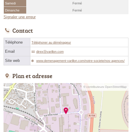
Samedi
Fermé
Dimanche
Fermé
Signaler une erreur
Contact
Téléphone
Téléphoner au déménageur
Email
direxⓐvarillon.com
Site web
www.demenagement-varillon.com/notre-societe/nos-agences/
Plan et adresse
© contributeurs OpenStreetMap