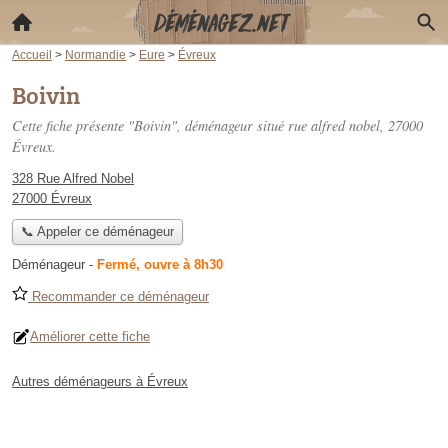
Accueil
>
Normandie
>
Eure
>
Évreux
Boivin
Cette fiche présente "Boivin", déménageur situé
rue alfred nobel
, 27000
Évreux.
328 Rue Alfred Nobel
27000 Évreux
📞 Appeler ce déménageur
Déménageur
-
Fermé, ouvre à 8h30
Recommander ce déménageur
Améliorer cette fiche
Autres déménageurs à Évreux