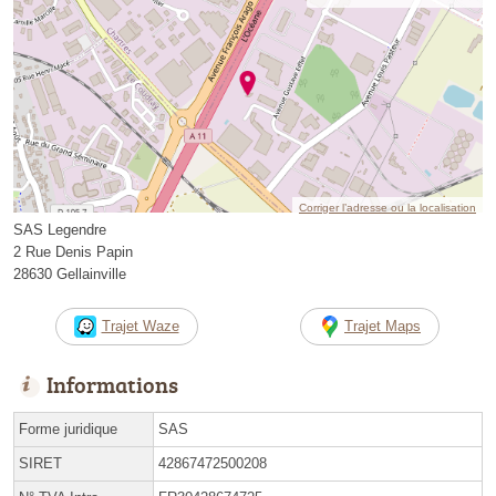
Corriger l’adresse ou la localisation
SAS Legendre
2 Rue Denis Papin
28630 Gellainville
Trajet Waze
Trajet Maps
Informations
Forme juridique
SAS
SIRET
42867472500208