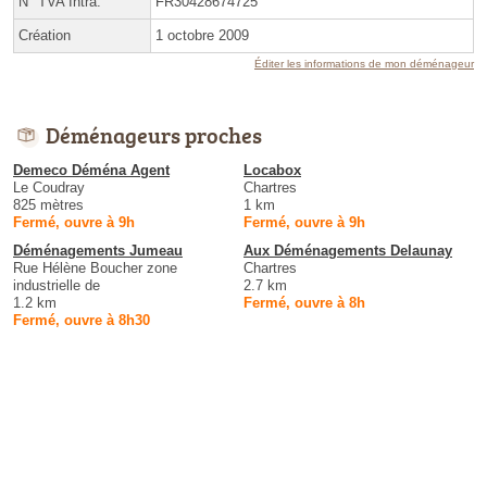
N° TVA Intra.
FR30428674725
Création
1 octobre 2009
Éditer les informations de mon déménageur
Déménageurs proches
Demeco Déména Agent
Locabox
Le Coudray
Chartres
825 mètres
1 km
Fermé, ouvre à 9h
Fermé, ouvre à 9h
Déménagements Jumeau
Aux Déménagements Delaunay
Rue Hélène Boucher zone
Chartres
industrielle de
2.7 km
1.2 km
Fermé, ouvre à 8h
Fermé, ouvre à 8h30