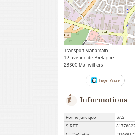
Transport Mahamath
12 avenue de Bretagne
28300 Mainvilliers
Trajet Waze
Informations
Forme juridique
SAS
SIRET
8177862
N° TVA Intra.
FR46817