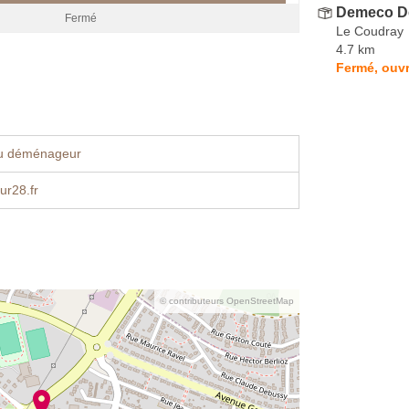
Demeco D
Fermé
Le Coudray
4.7 km
Fermé, ouv
u déménageur
r28.fr
© contributeurs OpenStreetMap