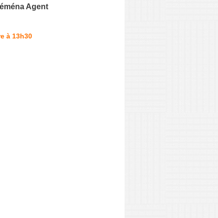
éména Agent
re à 13h30