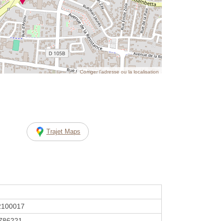
Corriger l’adresse ou la localisation
Trajet Maps
2100017
786221