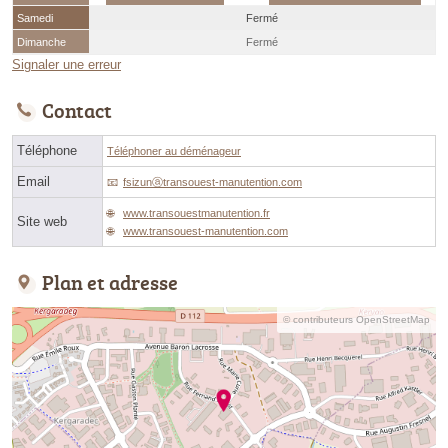
Samedi
Fermé
Dimanche
Fermé
Signaler une erreur
Contact
Téléphone
Téléphoner au déménageur
Email
fsizunⓐtransouest-manutention.com
www.transouestmanutention.fr
Site web
www.transouest-manutention.com
Plan et adresse
© contributeurs OpenStreetMap