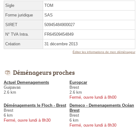
Sigle
TOM
Forme juridique
SAS
SIRET
50945484900027
N° TVA Intra.
FR64509454849
Création
31 décembre 2013
Éditer les informations de mon déménageur
Déménageurs proches
Actuel Demenagements
Europcar
Guipavas
Brest
2.6 km
2.6 km
Fermé, ouvre lundi à 8h00
Déménagements le Floch - Brest
Demeco - Demenagements Océan
Brest
Brest
6 km
Brest
Fermé, ouvre lundi à 8h30
6 km
Fermé, ouvre lundi à 8h30