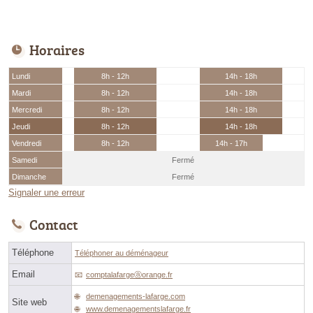
Horaires
Lundi
8h - 12h
14h - 18h
Mardi
8h - 12h
14h - 18h
Mercredi
8h - 12h
14h - 18h
Jeudi
8h - 12h
14h - 18h
Vendredi
8h - 12h
14h - 17h
Samedi
Fermé
Dimanche
Fermé
Signaler une erreur
Contact
Téléphone
Téléphoner au déménageur
Email
comptalafargeⓐorange.fr
demenagements-lafarge.com
Site web
www.demenagementslafarge.fr