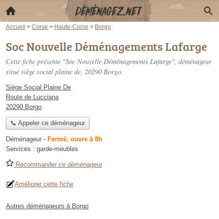
Accueil
>
Corse
>
Haute-Corse
>
Borgo
Soc Nouvelle Déménagements Lafarge
Cette fiche présente "Soc Nouvelle Déménagements Lafarge", déménageur
situé
siège social plaine de
, 20290 Borgo.
Siège Social Plaine De
Route de Lucciana
20290 Borgo
📞 Appeler ce déménageur
Déménageur
-
Fermé, ouvre à 8h
Services :
garde-meubles
Recommander ce déménageur
Améliorer cette fiche
Autres déménageurs à Borgo