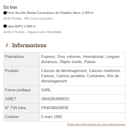
En bus
Porto Vecchio-Bastia Corsicatours les Rapides bleus, à 959 m
Arrêt Poretta - 484 Corsu Lucciana
Ligne BaPV, à 988 m
Arrêt U Puretta - Impasse des Hirondelles
Informations
Prestations
Express, Gros volumes, International, Longues
distances, Objets lourds, Pianos
Produits
Caisses de déménagement, Caisses maritimes,
Cartons, Cartons penderie, Containers, Kits de
déménagement
Forme juridique
SARL
SIRET
39042953800015
N° TVA Intra.
FR46390429538
Création
5 mars 1993
Éditer les informations de mon déménageur