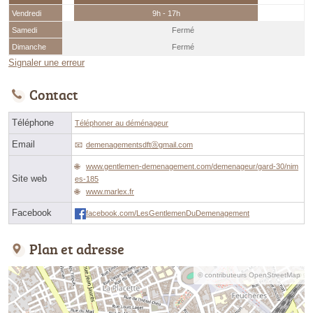
Vendredi
9h - 17h
Samedi
Fermé
Dimanche
Fermé
Signaler une erreur
Contact
Téléphone
Téléphoner au déménageur
Email
demenagementsdftⓐgmail.com
www.gentlemen-demenagement.com/demenageur/gard-30/nim
Site web
es-185
www.marlex.fr
Facebook
facebook.com/LesGentlemenDuDemenagement
Plan et adresse
© contributeurs OpenStreetMap