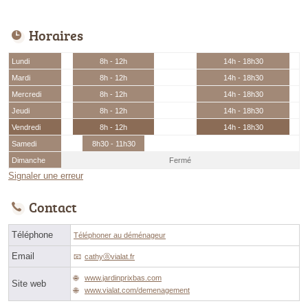
Horaires
Lundi
8h - 12h
14h - 18h30
Mardi
8h - 12h
14h - 18h30
Mercredi
8h - 12h
14h - 18h30
Jeudi
8h - 12h
14h - 18h30
Vendredi
8h - 12h
14h - 18h30
Samedi
8h30 - 11h30
Dimanche
Fermé
Signaler une erreur
Contact
Téléphone
Téléphoner au déménageur
Email
cathyⓐvialat.fr
www.jardinprixbas.com
Site web
www.vialat.com/demenagement