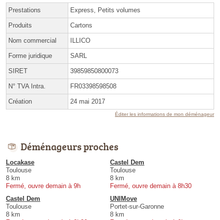
Prestations
Express, Petits volumes
Produits
Cartons
Nom commercial
ILLICO
Forme juridique
SARL
SIRET
39859850800073
N° TVA Intra.
FR03398598508
Création
24 mai 2017
Éditer les informations de mon déménageur
Déménageurs proches
Locakase
Castel Dem
Toulouse
Toulouse
8 km
8 km
Fermé, ouvre demain à 9h
Fermé, ouvre demain à 8h30
Castel Dem
UNIMove
Toulouse
Portet-sur-Garonne
8 km
8 km