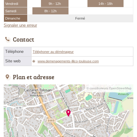
Vendredi
9h - 12h
14h - 18h
Samedi
8h - 12h
Dimanche
Fermé
Signaler une erreur
Contact
Téléphone
Téléphoner au déménageur
Site web
www.demenagements-illico-toulouse.com
Plan et adresse
© contributeurs OpenStreetMap