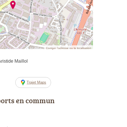
Corriger l’adresse ou la localisation
istide Maillol
Trajet Maps
ports en commun