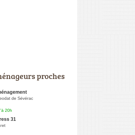
énageurs proches
ménagement
eodat de Sévérac
'à 20h
ress 31
ret