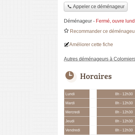
📞 Appeler ce déménageur
Déménageur
-
Fermé, ouvre lund
Recommander ce déménageu
Améliorer cette fiche
Autres déménageurs à Colomier
Horaires
Lundi
8h - 12h30
Mardi
8h - 12h30
Mercredi
8h - 12h30
Jeudi
8h - 12h30
Vendredi
8h - 12h30