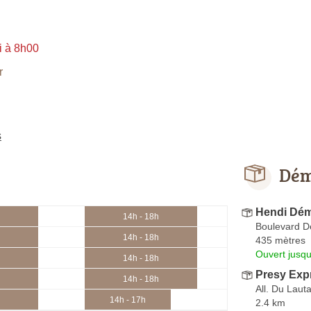
i à 8h00
r
s
Dém
Hendi Dé
14h - 18h
Boulevard D
14h - 18h
435 mètres
Ouvert jusqu
14h - 18h
Presy Exp
14h - 18h
All. Du Lauta
14h - 17h
2.4 km