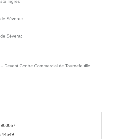
uste Ingres
 de Séverac
 de Séverac
l – Devant Centre Commercial de Tournefeuille
4900057
644549