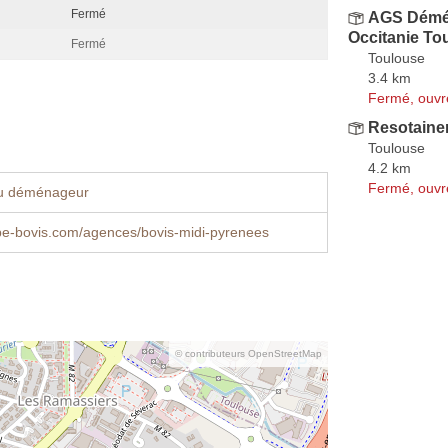
Fermé
AGS Démén
Occitanie T
Fermé
Toulouse
3.4 km
Fermé, ouvr
Resotaine
Toulouse
4.2 km
Fermé, ouvr
u déménageur
e-bovis.com/agences/bovis-midi-pyrenees
© contributeurs OpenStreetMap