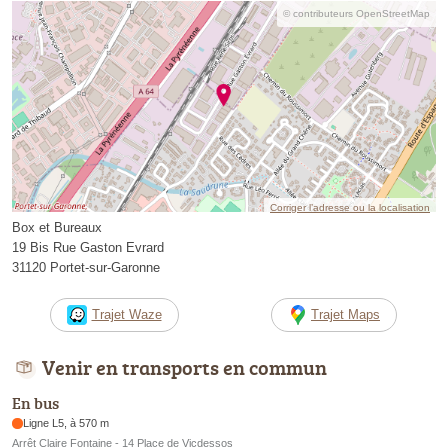
© contributeurs OpenStreetMap
Corriger l’adresse ou la localisation
Box et Bureaux
19 Bis Rue Gaston Evrard
31120 Portet-sur-Garonne
Trajet Waze
Trajet Maps
Venir en transports en commun
En bus
Ligne L5, à 570 m
Arrêt Claire Fontaine - 14 Place de Vicdessos