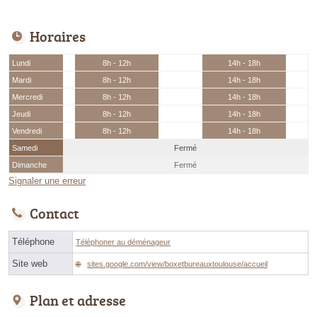
Horaires
Lundi
8h - 12h
14h - 18h
Mardi
8h - 12h
14h - 18h
Mercredi
8h - 12h
14h - 18h
Jeudi
8h - 12h
14h - 18h
Vendredi
8h - 12h
14h - 18h
Samedi
Fermé
Dimanche
Fermé
Signaler une erreur
Contact
Téléphone
Téléphoner au déménageur
Site web
sites.google.com/view/boxetbureauxtoulouse/accueil
Plan et adresse