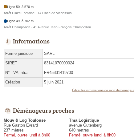
Ligne 50, à 570 m
Arrêt Claire Fontaine - 14 Place de Vicdessos
Ligne 49, à 702 m
Arrêt Champollion - 41 Avenue Jean-François Champollion
Informations
Forme juridique
SARL
SIRET
83141970000024
N° TVA Intra.
FR45831419700
Création
5 juin 2021
Éditer les informations de mon déménageur
Déménageurs proches
Mouv & Log Toulouse
Tma Logistique
Rue Gaston Evrard
avenue Gutenberg
237 mètres
640 mètres
Fermé, ouvre lundi à 8h00
Fermé, ouvre lundi à 8h00