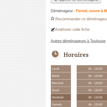
Déménageur
-
Fermé, ouvre à 9
Recommander ce déménageu
Améliorer cette fiche
Autres déménageurs à Toulouse
Horaires
Lundi
9h - 12h30
Mardi
9h - 12h30
Mercredi
9h - 12h30
Jeudi
9h - 12h30
Vendredi
9h - 12h30
Samedi
9h - 12h30