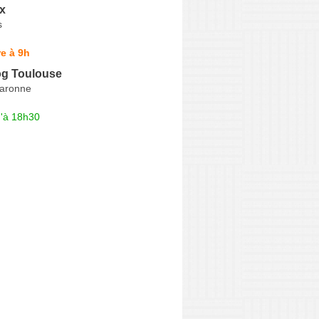
x
s
e à 9h
g Toulouse
Garonne
u'à 18h30