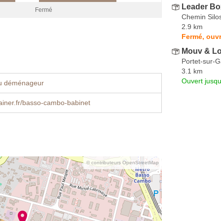
Leader Bo
Fermé
Chemin Silo
2.9 km
Fermé, ouvr
Mouv & Lo
Portet-sur-
3.1 km
Ouvert jusq
u déménageur
iner.fr/basso-cambo-babinet
© contributeurs OpenStreetMap