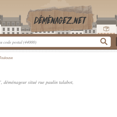
Toulouse
r", déménageur situé
rue paulin talabot
,