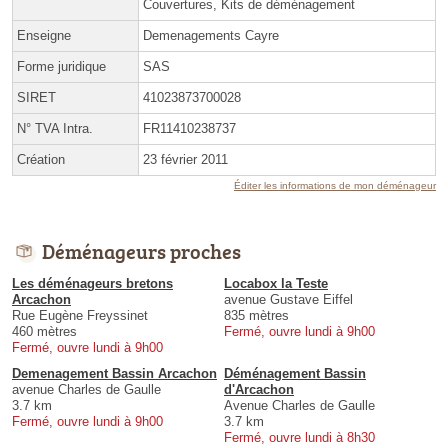
Couvertures, Kits de déménagement
Enseigne
Demenagements Cayre
Forme juridique
SAS
SIRET
41023873700028
N° TVA Intra.
FR11410238737
Création
23 février 2011
Éditer les informations de mon déménageur
Déménageurs proches
Les déménageurs bretons
Locabox la Teste
Arcachon
avenue Gustave Eiffel
Rue Eugène Freyssinet
835 mètres
460 mètres
Fermé, ouvre lundi à 9h00
Fermé, ouvre lundi à 9h00
Demenagement Bassin Arcachon
Déménagement Bassin
avenue Charles de Gaulle
d'Arcachon
3.7 km
Avenue Charles de Gaulle
Fermé, ouvre lundi à 9h00
3.7 km
Fermé, ouvre lundi à 8h30