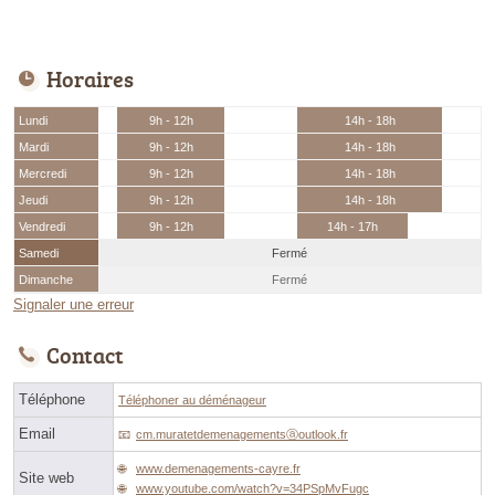
Horaires
Lundi
9h - 12h
14h - 18h
Mardi
9h - 12h
14h - 18h
Mercredi
9h - 12h
14h - 18h
Jeudi
9h - 12h
14h - 18h
Vendredi
9h - 12h
14h - 17h
Samedi
Fermé
Dimanche
Fermé
Signaler une erreur
Contact
Téléphone
Téléphoner au déménageur
Email
cm.muratetdemenagementsⓐoutlook.fr
www.demenagements-cayre.fr
Site web
www.youtube.com/watch?v=34PSpMvFugc