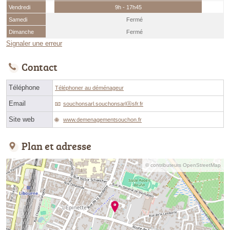
Vendredi
9h - 17h45
Samedi
Fermé
Dimanche
Fermé
Signaler une erreur
Contact
Téléphone
Téléphoner au déménageur
Email
souchonsarl.souchonsarlⓐsfr.fr
Site web
www.demenagementsouchon.fr
Plan et adresse
© contributeurs OpenStreetMap