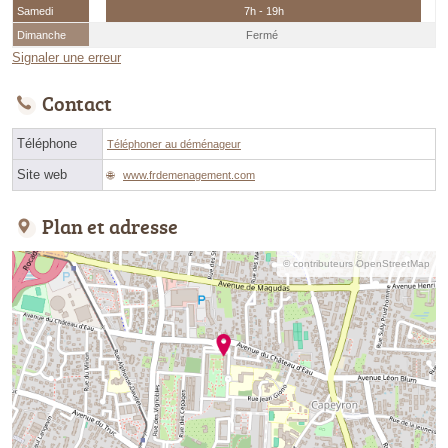
Samedi
7h - 19h
Dimanche
Fermé
Signaler une erreur
Contact
Téléphone
Téléphoner au déménageur
Site web
www.frdemenagement.com
Plan et adresse
© contributeurs OpenStreetMap