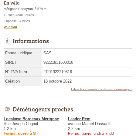
En vélo
Mérignac Capeyron, à 574 m
1 Place Jean Jaurès
Capacité : 4 vélos
Voir tout
Informations
Forme juridique
SAS
SIRET
92221931600010
N° TVA Intra.
FR01922219316
Création
18 octobre 2022
Éditer les informations de mon déménageur
Déménageurs proches
Locakase Bordeaux Mérignac
Leader Rent
Rue Joseph-Cugnot
avenue Marcel Dassault
1.2 km
2.2 km
Fermé, ouvre à 9h
Fermé, ouvre lundi à 7h30