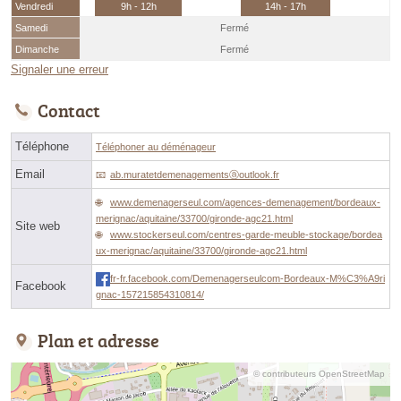
Vendredi
9h - 12h
14h - 17h
Samedi
Fermé
Dimanche
Fermé
Signaler une erreur
Contact
Téléphone
Téléphoner au déménageur
Email
ab.muratetdemenagementsⓐoutlook.fr
www.demenagerseul.com/agences-demenagement/bordeaux-
merignac/aquitaine/33700/gironde-agc21.html
Site web
www.stockerseul.com/centres-garde-meuble-stockage/bordea
ux-merignac/aquitaine/33700/gironde-agc21.html
fr-fr.facebook.com/Demenagerseulcom-Bordeaux-M%C3%A9ri
Facebook
gnac-157215854310814/
Plan et adresse
© contributeurs OpenStreetMap