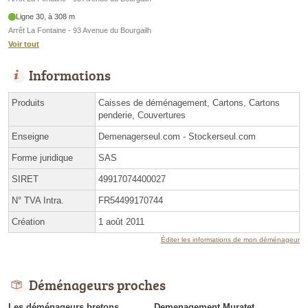
Ligne 30, à 308 m
Arrêt La Fontaine - 93 Avenue du Bourgailh
Voir tout
Informations
Produits
Caisses de déménagement, Cartons, Cartons
penderie, Couvertures
Enseigne
Demenagerseul.com - Stockerseul.com
Forme juridique
SAS
SIRET
49917074400027
N° TVA Intra.
FR54499170744
Création
1 août 2011
Éditer les informations de mon déménageur
Déménageurs proches
Les déménageurs bretons
Demenagement Muratet