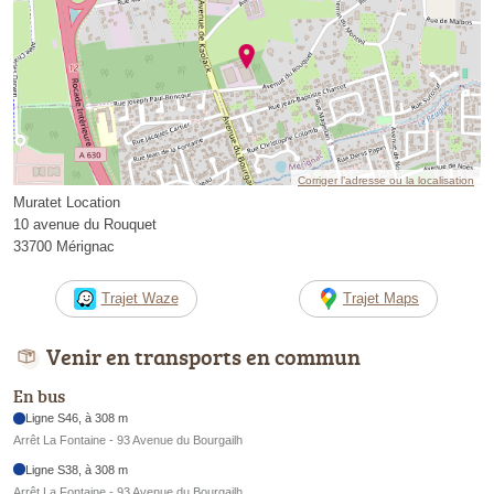
Corriger l’adresse ou la localisation
Muratet Location
10 avenue du Rouquet
33700 Mérignac
Trajet Waze
Trajet Maps
Venir en transports en commun
En bus
Ligne S46, à 308 m
Arrêt La Fontaine - 93 Avenue du Bourgailh
Ligne S38, à 308 m
Arrêt La Fontaine - 93 Avenue du Bourgailh