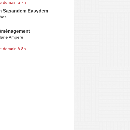
e demain à 7h
m Sasandem Easydem
rbes
éménagement
arie Ampère
e demain à 8h