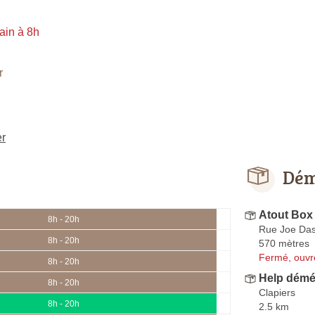
ain à 8h
r
er
Dém
Atout Box
8h - 20h
Rue Joe Das
8h - 20h
570 mètres
Fermé, ouvr
8h - 20h
Help dém
8h - 20h
Clapiers
8h - 20h
2.5 km