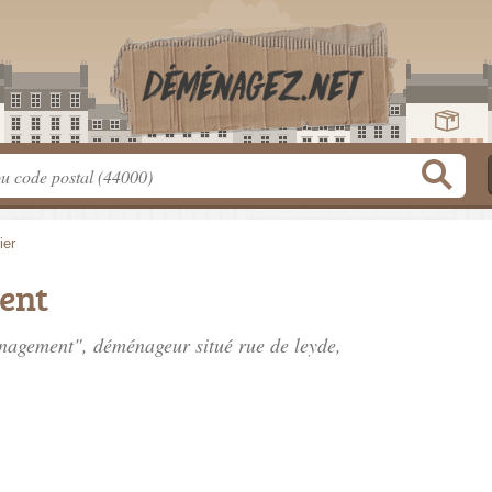
ier
ent
enagement", déménageur situé
rue de leyde
,