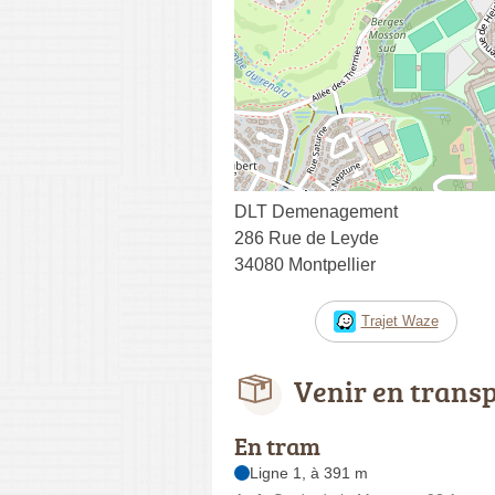
DLT Demenagement
286 Rue de Leyde
34080 Montpellier
Trajet Waze
Venir en trans
En tram
Ligne 1, à 391 m