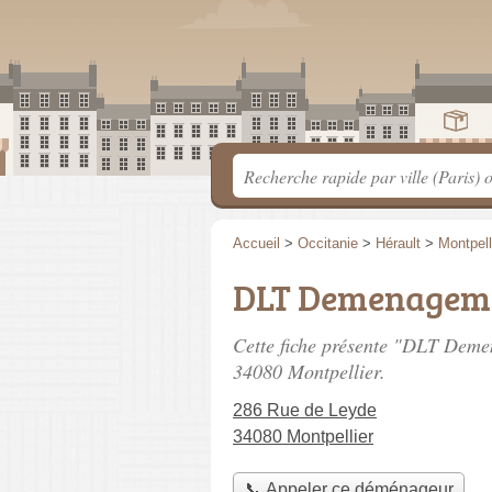
Accueil
>
Occitanie
>
Hérault
>
Montpell
DLT Demenagem
Cette fiche présente "DLT Dem
34080 Montpellier.
286 Rue de Leyde
34080 Montpellier
📞 Appeler ce déménageur