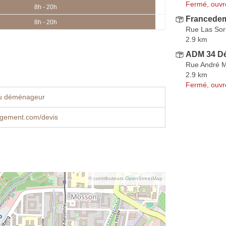
Fermé, ouvr
8h - 20h
Francede
8h - 20h
Rue Las So
2.9 km
ADM 34 D
Rue André M
2.9 km
Fermé, ouvr
u déménageur
gement.com/devis
© contributeurs OpenStreetMap