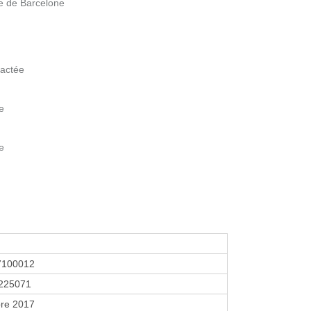
e de Barcelone
Lactée
e
e
7100012
225071
re 2017