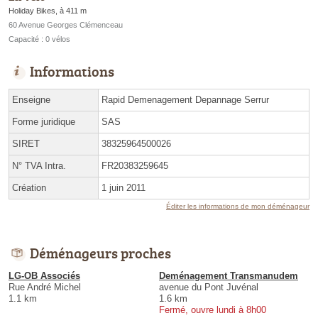
Holiday Bikes, à 411 m
60 Avenue Georges Clémenceau
Capacité : 0 vélos
Informations
Enseigne
Rapid Demenagement Depannage Serrur
Forme juridique
SAS
SIRET
38325964500026
N° TVA Intra.
FR20383259645
Création
1 juin 2011
Éditer les informations de mon déménageur
Déménageurs proches
LG-OB Associés
Deménagement Transmanudem
Rue André Michel
avenue du Pont Juvénal
1.1 km
1.6 km
Fermé, ouvre lundi à 8h00