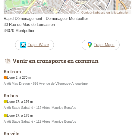
Corriger l’adresse ou la localisation
Rapid Déménagement - Demenageur Montpellier
30 Rue du Mas de Lemasson
34070 Montpellier
Trajet Waze
Trajet Maps
Venir en transports en commun
En tram
Ligne 2, à 270 m
Arrêt Mas Drevon - 899 Avenue de Villeneuve-Angoulème
En bus
Ligne 17, à 176 m
Arrêt Stade Sabathé - 112 Allées Maurice Bonafos
Ligne 17, à 175 m
Arrêt Stade Sabathé - 112 Allées Maurice Bonafos
En vélo