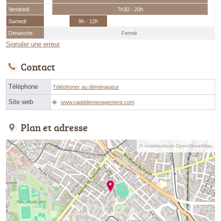
Vendredi
7h30 - 20h
Samedi
9h - 12h
Dimanche
Fermé
Signaler une erreur
Contact
Téléphone
Téléphoner au déménageur
Site web
www.rapiddemenagement.com
Plan et adresse
© contributeurs OpenStreetMap