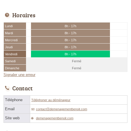
Horaires
Lundi
8h - 17h
Mardi
8h - 17h
Mercredi
8h - 17h
Jeudi
8h - 17h
Vendredi
8h - 17h
Samedi
Fermé
Dimanche
Fermé
Signaler une erreur
Contact
Téléphone
Téléphoner au déménageur
Email
contactⓐdemenagementbenoit.com
Site web
demenagementbenoit.com